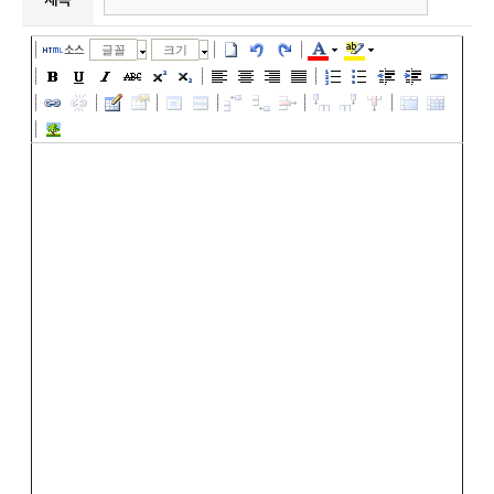
소스
글꼴
크기