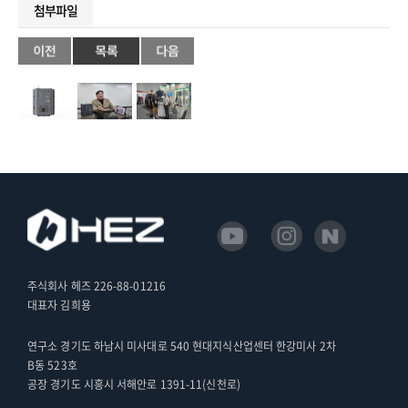
첨부파일
주식회사 헤즈 226-88-01216
대표자 김희용
연구소 경기도 하남시 미사대로 540 현대지식산업센터 한강미사 2차
B동 523호
공장 경기도 시흥시 서해안로 1391-11(신천로)